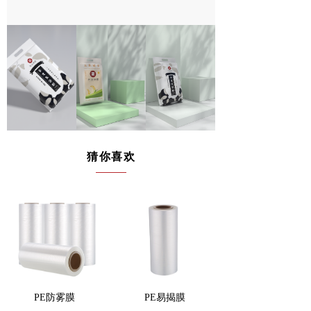
猜你喜欢
PE防雾膜
PE易揭膜