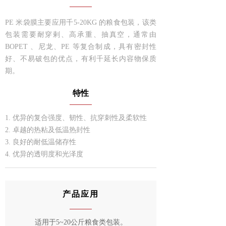
▸ 软包膜
PE 米袋膜主要应用千5-20KG 的粮食包装，该类
包装需要耐穿剌、高承重、抽真空，通常由
▸ 电子&材料保护
BOPET 、尼龙、PE 等复合制成，具有密封性
好、不易破包的优点，有利千延长内容物保质
▸ 冷缩膜
期。
品牌探索
特性
- 品牌故事
1. 优异的复合强度、韧性、抗穿刺性及柔软性
2. 卓越的热粘及低温热封性
- 质量控制
3. 良好的耐低温储存性
4. 优异的透明度和光泽度
公司动态
联系我们
产品应用
适用于5~20公斤粮食类包装。